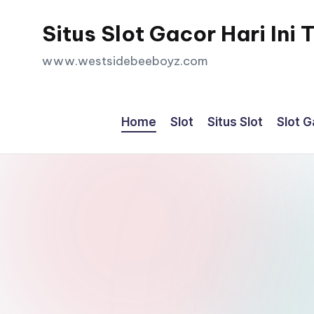
Situs Slot Gacor Hari Ini
Skip
to
www.westsidebeeboyz.com
content
Home
Slot
Situs Slot
Slot G