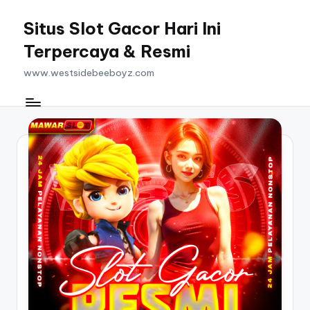
Situs Slot Gacor Hari Ini
Skip
to
Terpercaya & Resmi
content
www.westsidebeeboyz.com