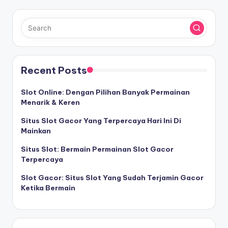
Recent Posts
Slot Online: Dengan Pilihan Banyak Permainan
Menarik & Keren
Situs Slot Gacor Yang Terpercaya Hari Ini Di
Mainkan
Situs Slot: Bermain Permainan Slot Gacor
Terpercaya
Slot Gacor: Situs Slot Yang Sudah Terjamin Gacor
Ketika Bermain