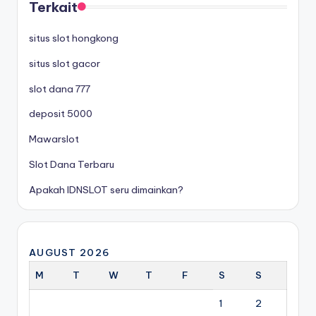
Terkait
situs slot hongkong
situs slot gacor
slot dana 777
deposit 5000
Mawarslot
Slot Dana Terbaru
Apakah IDNSLOT seru dimainkan?
AUGUST 2026
M
T
W
T
F
S
S
1
2