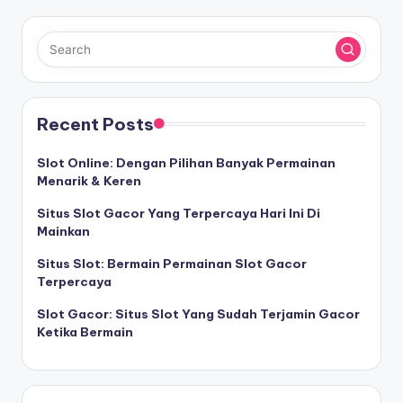
Recent Posts
Slot Online: Dengan Pilihan Banyak Permainan
Menarik & Keren
Situs Slot Gacor Yang Terpercaya Hari Ini Di
Mainkan
Situs Slot: Bermain Permainan Slot Gacor
Terpercaya
Slot Gacor: Situs Slot Yang Sudah Terjamin Gacor
Ketika Bermain