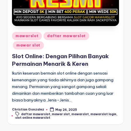
Posted
mawarslot
daftar mawarslot
in
mawar slot
Slot Online: Dengan Pilihan Banyak
Permainan Menarik & Keren
Ikutin keseruan bermain slot online dengan sensasi
kemenangan yang tiada akhirnya dan juga gampang
menang. Permainan yang sangat gampang sekali
dimainkan dan memberikan tambahan cuan yang luar
biasa banyaknya. Jenis–Jenis…
Christian Gonzalez
May 24, 2025
Posted
Tags:
daftar mawarslot
,
mawar slot
,
mawarslot
,
mawarslot login
,
by
slot online mawarslot